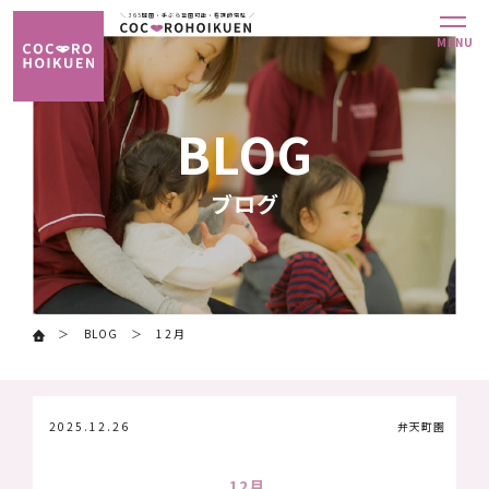
＼ 365開園・手ぶら登園可能・看護師常駐 ／
MENU
MENU
ABOUT
ABOUT
BLOG
当
当
園
園
ブログ
に
に
つ
つ
い
い
て
て
HOIKUEN
HOIKUEN
BLOG
12月
各
各
園
園
の
の
2025.12.26
弁天町園
紹
紹
介
介
12月