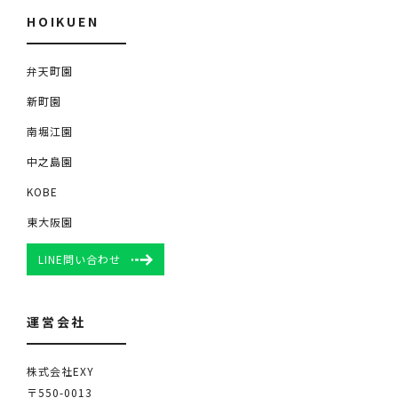
HOIKUEN
弁天町園
新町園
南堀江園
中之島園
KOBE
東大阪園
LINE問い合わせ
運営会社
株式会社EXY
〒550-0013