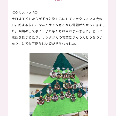
BLOG
BLOG
≪クリスマス会≫
ブ
ブ
今日は子どもたちがずっと楽しみにしていたクリスマス会の
ロ
ロ
日。始まる前に、なんとサンタさんから電話がかかってきまし
グ
グ
た。突然の出来事に、子どもたちは目がまんまるに。じっと
PRICE
電話を見つめたり、サンタさんの言葉にうんうんとうなづい
PRICE
たり、とても可愛らしい姿が見られました。
保
保
育
育
料
料
金
金
RECRUIT
RECRUIT
採
採
用
用
情
情
報
報