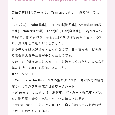
BLOG
BLOG
英語保育9月のテーマは、 Transportation「乗り物」でし
ブ
ブ
た。
ロ
ロ
Bus(バス), Train(電車), Fire truck(消防車), Ambulance(救
グ
グ
急車), Plane(飛行機), Boat(船), Car(自動車), Bicycle(自転
PRICE
車)など、身のまわりにある沢山の乗り物を英語で言ってみた
PRICE
り、真似をして遊んだりしました。
保
保
男の子たちは大好きなトピックなので、日本語なら、どの乗
育
育
り物も言える子たちが多かったようです。
料
料
女の子も「乗ったことある！！」と教えてくれたり、みんなが
金
金
興味を持って楽しく参加出来ました。
RECRUIT
◆ワークシート
RECRUIT
・Complete the Bus バスの窓とタイヤに、丸と四角の絵を
採
採
貼り付けてバスを完成させるワークシート
用
用
・Where is my station? 消防車、パトカー・救急車・バス
情
情
を、消防署・警察・病院・バス停の絵の上に貼る。
報
報
・My sailboat 海の上に半円と三角の形のシールを合わせ
てボートのかたちを作る。