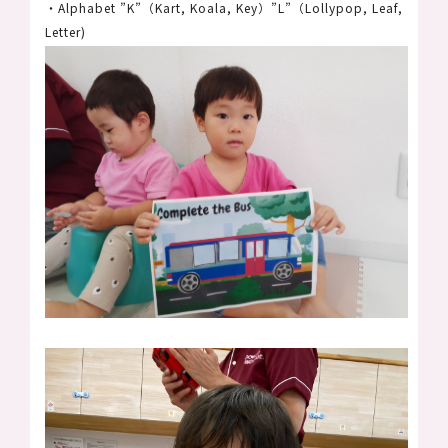
・Alphabet ”K”（Kart, Koala, Key）”L”（Lollypop, Leaf,
Letter)