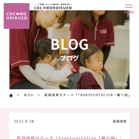
＼ 365開園・手ぶら登園可能・看護師常駐 ／
MENU
MENU
ABOUT
ABOUT
BLOG
当
当
園
園
ブログ
に
に
つ
つ
い
い
て
て
HOIKUEN
HOIKUEN
BLOG
英語保育のテーマ『TRANSPORTATION「乗り物」』
各
各
園
園
の
の
2023.9.28
英語保育
紹
紹
介
介
英語保育のテーマ『Transportation「乗り物」』