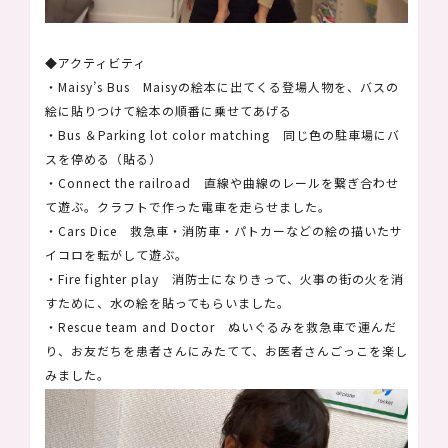
◆アクティビティ
・Maisy’s Bus Maisyの絵本に出てくる登場人物を、バスの
絵に貼りつけて絵本の順番に乗せてあげる
・Bus ＆Parking lot color matching 同じ色の駐車場にバ
スを停める（貼る）
・Connect the railroad 直線や曲線のレールを繋ぎ合わせ
て遊ぶ。クラフトで作った電車を走らせました。
・Cars Dice 救急車・消防車・パトカーなどの絵の描いたサ
イコロを転がして遊ぶ。
・Fire fighter play 消防士になりきって、火事の街の火を消
すために、水の絵を貼ってもらいました。
・Rescue team and Doctor ぬいぐるみを救急車で運んだ
り、お友だちを患者さんにみたてて、お医者さんごっこを楽し
みました。