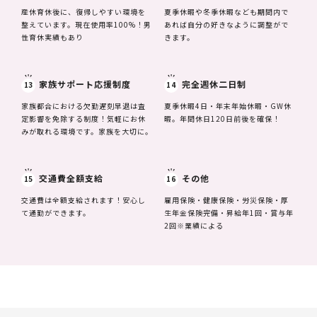
産休育休後に、復帰しやすい環境を
夏季休暇や冬季休暇なども期間内で
整えています。現在使用率100%！男
あれば自分の好きなように調整がで
性育休実績もあり
きます。
家族サポート応援制度
完全週休二日制
13
14
家族都合における欠勤遅刻早退は査
夏季休暇4日・年末年始休暇・GW休
定影響を免除する制度！気軽にお休
暇。年間休日120日前後を確保！
みが取れる環境です。家族を大切に。
交通費全額支給
その他
15
16
交通費は全額支給されます！安心し
雇用保険・健康保険・労災保険・厚
て通勤ができます。
生年金保険完備・昇給年1回・賞与年
2回※業績による