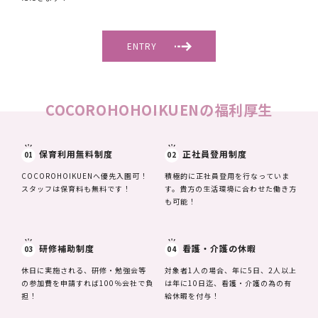
ENTRY
COCOROHOHOIKUENの福利厚生
保育利用無料制度
正社員登用制度
01
02
COCOROHOIKUENへ優先入園可！
積極的に正社員登用を行なっていま
スタッフは保育料も無料です！
す。貴方の生活環境に合わせた働き方
も可能！
研修補助制度
看護・介護の休暇
03
04
休日に実施される、研修・勉強会等
対象者1人の場合、年に5日、2人以上
の参加費を申請すれば100％会社で負
は年に10日迄、看護・介護の為の有
担！
給休暇を付与！