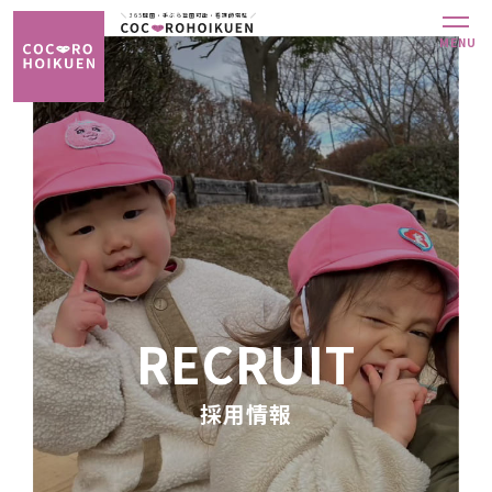
＼ 365開園・手ぶら登園可能・看護師常駐 ／
MENU
MENU
ABOUT
ABOUT
当
当
園
園
に
に
つ
つ
い
い
て
て
HOIKUEN
HOIKUEN
RECRUIT
各
各
園
園
採用情報
の
の
紹
紹
介
介