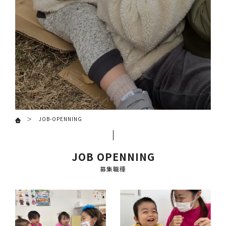
BLOG
BLOG
ブ
ブ
ロ
ロ
グ
グ
PRICE
PRICE
保
保
育
育
料
料
JOB-OPENNING
金
金
RECRUIT
RECRUIT
JOB OPENNING
採
採
募集職種
用
用
情
情
報
報