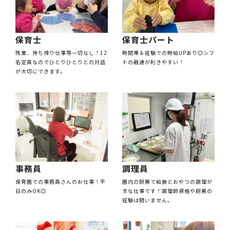
保育士パート
保育士
時間帯＆経験での時給UPあり◎シフ
残業、持ち帰り仕事等一切なし！12
トの融通が利きやすい！
名定員なのでひとりひとりとの対話
が大切にできます。
調理員
事務員
園内の厨房で給食とおやつの調理が
保育園での事務員さんのお仕事！平
主な仕事です！調理師資格や厨房の
日のみOK◎
経験は問いません。