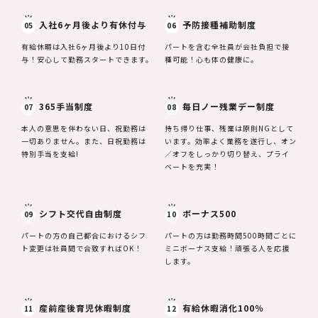
入社6ヶ月後より有休付与
予防接種補助制度
05
06
有給休暇は入社6ヶ月後より10日付
パートを含む全社員が会社負担で接
与！安心して勤務スタートできます。
種可能！心も体の健康に。
365手当制度
毎日ノー残業デー制度
07
08
本人の意思を伴わない日、祝勤務は
持ち帰り仕事、残業は原則NGとして
一切ありません。また、日祝勤務は
います。効率よく業務を遂行し、オン
特別手当を支給!
／オフをしっかり切り替え、プライ
ベートを充実！
シフト交代自由制度
ボーナス500
09
10
パートの方の自己都合におけるシフ
パートの方は勤務時間500時間ごとに
ト変更は社員間で合致すればOK！
ミニボーナス支給！頑張る人を応援
します。
産前産後育児休暇制度
有給休暇消化100％
11
12